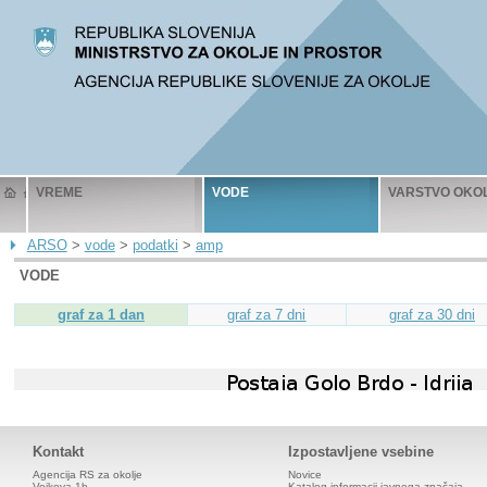
VREME
VODE
VARSTVO OKO
ARSO
>
vode
>
podatki
>
amp
VODE
graf za 1 dan
graf za 7 dni
graf za 30 dni
Kontakt
Izpostavljene vsebine
Agencija RS za okolje
Novice
Vojkova 1b
Katalog informacij javnega značaja