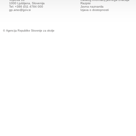
1000 Ljubljana, Slovenija
Razpisi
Tel: +386 (0)1 4784 000
Javna naznanila
gp.arso@gov.si
Izjava o dostopnosti
© Agencija Republike Slovenije za okolje