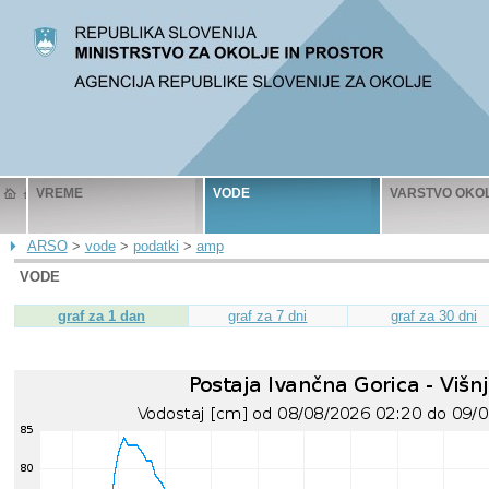
VREME
VODE
VARSTVO OKO
ARSO
>
vode
>
podatki
>
amp
VODE
graf za 1 dan
graf za 7 dni
graf za 30 dni