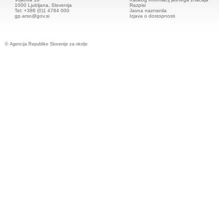
1000 Ljubljana, Slovenija
Razpisi
Tel: +386 (0)1 4784 000
Javna naznanila
gp.arso@gov.si
Izjava o dostopnosti
© Agencija Republike Slovenije za okolje