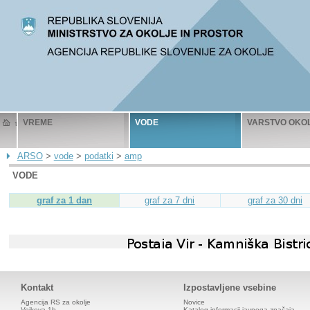
VREME
VODE
VARSTVO OKO
ARSO
>
vode
>
podatki
>
amp
VODE
graf za 1 dan
graf za 7 dni
graf za 30 dni
Kontakt
Izpostavljene vsebine
Agencija RS za okolje
Novice
Vojkova 1b
Katalog informacij javnega značaja