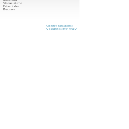
Vladne službe
Državni zbor
E-uprava
Omejitev odgovornosti
O spletnih straneh ARSO