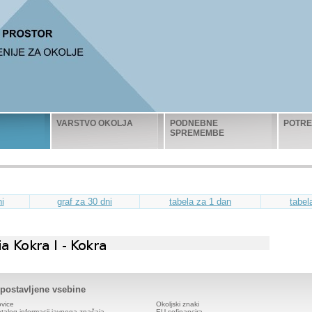
VARSTVO OKOLJA
PODNEBNE
POTRE
SPREMEMBE
i
graf za 30 dni
tabela za 1 dan
tabel
zpostavljene vsebine
vice
Okoljski znaki
talog informacij javnega značaja
EU sofinancira