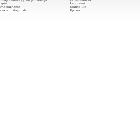
zpisi
Laboratorij
vna naznanila
Uradne ure
java o dostopnosti
Kje smo