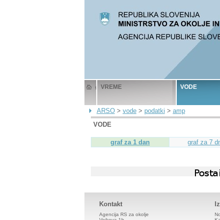
VREME
VODE
ARSO
>
vode
>
podatki
>
amp
VODE
graf za 1 dan
graf za 7 dn
Kontakt
I
Agencija RS za okolje
No
Vojkova 1b
Ka