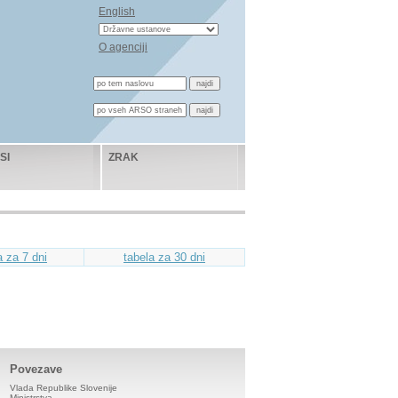
English
O agenciji
SI
ZRAK
a za 7 dni
tabela za 30 dni
Povezave
Vlada Republike Slovenije
Ministrstva