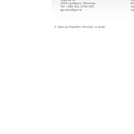
1000 Ljubljana, Slovenija
Ra
Tel: +386 (0)1 4784 000
Ja
gp.arso@gov.si
Iz
© Agencija Republike Slovenije za okolje