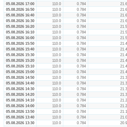
05.08.2026 17:00
110.0
0.784
21.
05.08.2026 16:50
110.0
0.784
21.
05.08.2026 16:40
110.0
0.784
21.
05.08.2026 16:30
110.0
0.784
21.
05.08.2026 16:20
110.0
0.784
21.
05.08.2026 16:10
110.0
0.784
21.
05.08.2026 16:00
110.0
0.784
21.
05.08.2026 15:50
110.0
0.784
21.
05.08.2026 15:40
110.0
0.784
21.
05.08.2026 15:30
110.0
0.784
21.
05.08.2026 15:20
110.0
0.784
21.
05.08.2026 15:10
110.0
0.784
21.
05.08.2026 15:00
110.0
0.784
21.
05.08.2026 14:50
110.0
0.784
21.
05.08.2026 14:40
110.0
0.784
21.
05.08.2026 14:30
110.0
0.784
21.
05.08.2026 14:20
110.0
0.784
21.
05.08.2026 14:10
110.0
0.784
21.
05.08.2026 14:00
110.0
0.784
21.
05.08.2026 13:50
110.0
0.784
21.
05.08.2026 13:40
110.0
0.784
21.
05.08.2026 13:30
110.0
0.784
20.