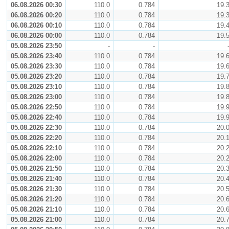
06.08.2026 00:30
110.0
0.784
19.
06.08.2026 00:20
110.0
0.784
19.
06.08.2026 00:10
110.0
0.784
19.
06.08.2026 00:00
110.0
0.784
19.
05.08.2026 23:50
-
-
05.08.2026 23:40
110.0
0.784
19.
05.08.2026 23:30
110.0
0.784
19.
05.08.2026 23:20
110.0
0.784
19.
05.08.2026 23:10
110.0
0.784
19.
05.08.2026 23:00
110.0
0.784
19.
05.08.2026 22:50
110.0
0.784
19.
05.08.2026 22:40
110.0
0.784
19.
05.08.2026 22:30
110.0
0.784
20.
05.08.2026 22:20
110.0
0.784
20.
05.08.2026 22:10
110.0
0.784
20.
05.08.2026 22:00
110.0
0.784
20.
05.08.2026 21:50
110.0
0.784
20.
05.08.2026 21:40
110.0
0.784
20.
05.08.2026 21:30
110.0
0.784
20.
05.08.2026 21:20
110.0
0.784
20.
05.08.2026 21:10
110.0
0.784
20.
05.08.2026 21:00
110.0
0.784
20.