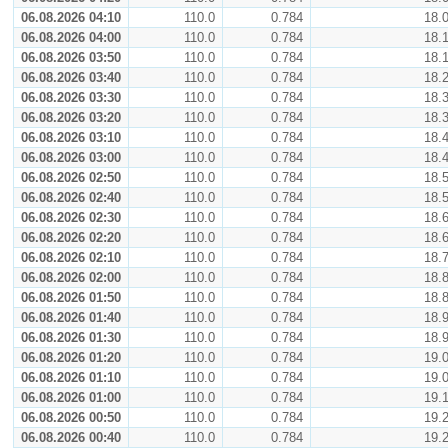
06.08.2026 04:10
110.0
0.784
18.
06.08.2026 04:00
110.0
0.784
18.
06.08.2026 03:50
110.0
0.784
18.
06.08.2026 03:40
110.0
0.784
18.
06.08.2026 03:30
110.0
0.784
18.
06.08.2026 03:20
110.0
0.784
18.
06.08.2026 03:10
110.0
0.784
18.
06.08.2026 03:00
110.0
0.784
18.
06.08.2026 02:50
110.0
0.784
18.
06.08.2026 02:40
110.0
0.784
18.
06.08.2026 02:30
110.0
0.784
18.
06.08.2026 02:20
110.0
0.784
18.
06.08.2026 02:10
110.0
0.784
18.
06.08.2026 02:00
110.0
0.784
18.
06.08.2026 01:50
110.0
0.784
18.
06.08.2026 01:40
110.0
0.784
18.
06.08.2026 01:30
110.0
0.784
18.
06.08.2026 01:20
110.0
0.784
19.
06.08.2026 01:10
110.0
0.784
19.
06.08.2026 01:00
110.0
0.784
19.
06.08.2026 00:50
110.0
0.784
19.
06.08.2026 00:40
110.0
0.784
19.