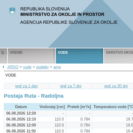
VREME
VODE
VARSTVO OKO
ARSO
>
vode
>
podatki
>
amp
VODE
graf za 1 dan
graf za 7 dni
graf za 30 dni
Postaja Ruta - Radoljna
Datum
Vodostaj [cm]
Pretok [m³/s]
Temperatura vode [°C
06.08.2026 12:20
-
-
06.08.2026 12:10
110.0
0.784
19.
06.08.2026 12:00
110.0
0.784
19.
06.08.2026 11:50
110.0
0.784
19.