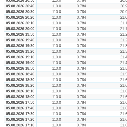
05.08.2026 20:50
110.0
0.784
20.
05.08.2026 20:40
110.0
0.784
20.
05.08.2026 20:30
110.0
0.784
20.
05.08.2026 20:20
110.0
0.784
21.
05.08.2026 20:10
110.0
0.784
21.
05.08.2026 20:00
110.0
0.784
21.
05.08.2026 19:50
110.0
0.784
21.
05.08.2026 19:40
110.0
0.784
21.
05.08.2026 19:30
110.0
0.784
21.
05.08.2026 19:20
110.0
0.784
21.
05.08.2026 19:10
110.0
0.784
21.
05.08.2026 19:00
110.0
0.784
21.
05.08.2026 18:50
110.0
0.784
21.
05.08.2026 18:40
110.0
0.784
21.
05.08.2026 18:30
110.0
0.784
21.
05.08.2026 18:20
110.0
0.784
21.
05.08.2026 18:10
110.0
0.784
21.
05.08.2026 18:00
110.0
0.784
21.
05.08.2026 17:50
110.0
0.784
21.
05.08.2026 17:40
110.0
0.784
21.
05.08.2026 17:30
110.0
0.784
21.
05.08.2026 17:20
110.0
0.784
21.
05.08.2026 17:10
110.0
0.784
21.