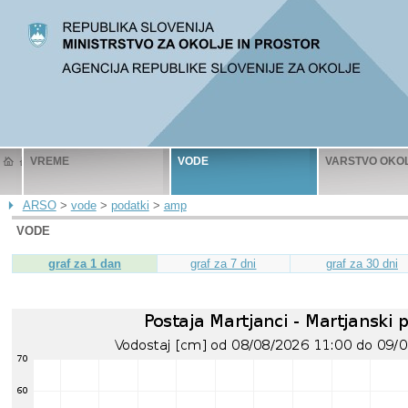
VREME
VODE
VARSTVO OKO
ARSO
>
vode
>
podatki
>
amp
VODE
graf za 1 dan
graf za 7 dni
graf za 30 dni