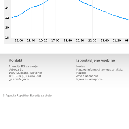
Kontakt
Izpostavljene vsebine
Agencija RS za okolje
Novice
Vojkova 1b
Katalog informacij javnega značaja
1000 Ljubljana, Slovenija
Razpisi
Tel: +386 (0)1 4784 000
Javna naznanila
gp.arso@gov.si
Izjava o dostopnosti
© Agencija Republike Slovenije za okolje