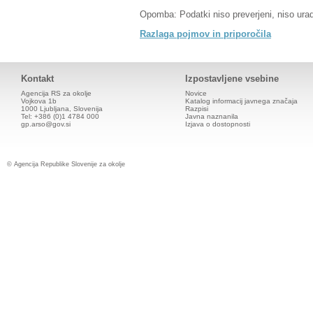
Opomba: Podatki niso preverjeni, niso urad
Razlaga pojmov in priporočila
Kontakt
Izpostavljene vsebine
Agencija RS za okolje
Novice
Vojkova 1b
Katalog informacij javnega značaja
1000 Ljubljana, Slovenija
Razpisi
Tel: +386 (0)1 4784 000
Javna naznanila
gp.arso@gov.si
Izjava o dostopnosti
© Agencija Republike Slovenije za okolje