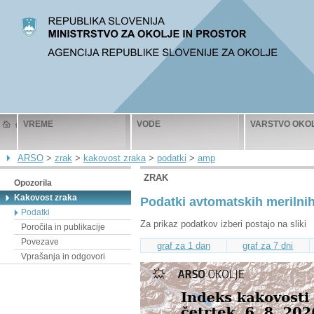
VREME
VODE
VARSTVO OKO
ARSO
>
zrak
>
kakovost zraka
>
podatki
>
amp
ZRAK
Opozorila
Kakovost zraka
Podatki avtomatskih merilnih
Podatki
Za prikaz podatkov izberi postajo na sliki
Poročila in publikacije
Povezave
graf za 1 dan
graf za 7 dni
Vprašanja in odgovori