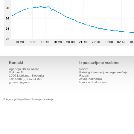
Kontakt
Izpostavljene vsebine
Agencija RS za okolje
Novice
Vojkova 1b
Katalog informacij javnega značaja
1000 Ljubljana, Slovenija
Razpisi
Tel: +386 (0)1 4784 000
Javna naznanila
gp.arso@gov.si
Izjava o dostopnosti
© Agencija Republike Slovenije za okolje