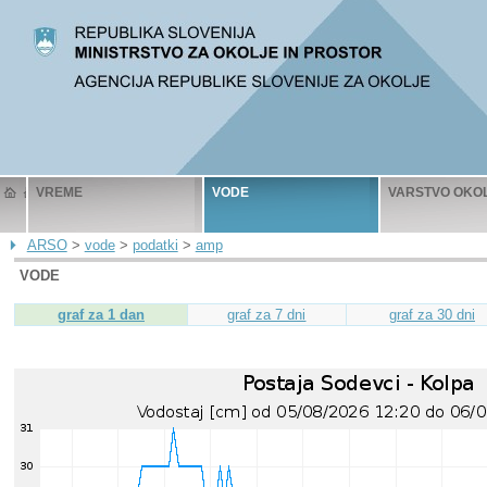
VREME
VODE
VARSTVO OKO
ARSO
>
vode
>
podatki
>
amp
VODE
graf za 1 dan
graf za 7 dni
graf za 30 dni