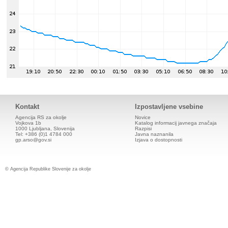
Kontakt
Izpostavljene vsebine
Agencija RS za okolje
Novice
Vojkova 1b
Katalog informacij javnega značaja
1000 Ljubljana, Slovenija
Razpisi
Tel: +386 (0)1 4784 000
Javna naznanila
gp.arso@gov.si
Izjava o dostopnosti
© Agencija Republike Slovenije za okolje