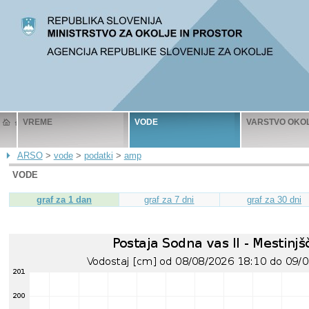
VREME
VODE
VARSTVO OKO
ARSO
>
vode
>
podatki
>
amp
VODE
graf za 1 dan
graf za 7 dni
graf za 30 dni